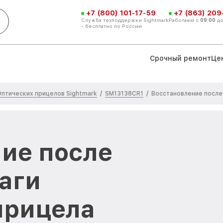
+7 (800) 101-17-59
+7 (863) 209
Служба техподдержки Sightmark
Работаем с
09:00
д
- бесплатно по России
Срочный ремонт
Це
птических прицелов Sightmark
SM13138CR1
/
/
Восстановление после
ие после
аги
прицела