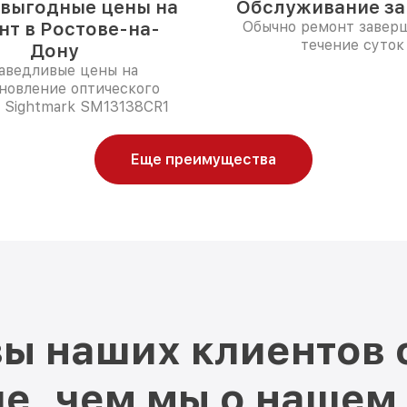
выгодные цены на
Обслуживание за 
нт в Ростове-на-
Обычно ремонт заверш
течение суток
Дону
аведливые цены на
новление оптического
 Sightmark SM13138CR1
Еще преимущества
ы наших клиентов 
е, чем мы о нашем