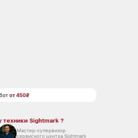
абот
от 450₽
 техники Sightmark ?
Мастер-супервизор
сервисного центра Sightmark