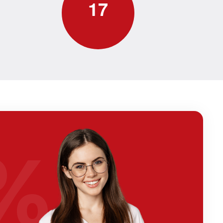
1
7
%