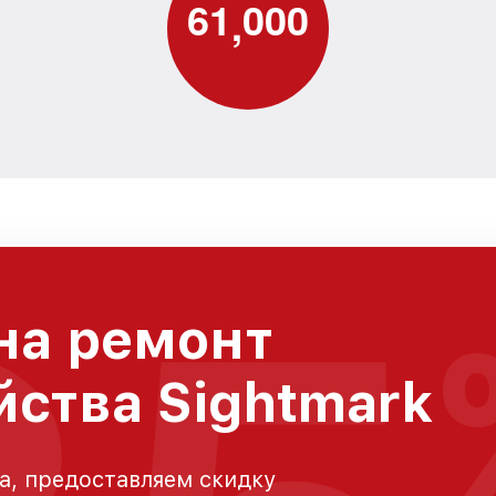
6
1
0
0
0
,
на ремонт
йства Sightmark
а, предоставляем скидку