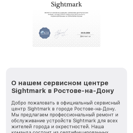
услуги курьера для владельцев
крупногабаритной техники, которые
обеспечат доставку устройств в сервис в
полной сохранности и бесплатно.
За годы своей деятельности мы получали только
положительные отзывы и обрели отличную
репутацию. Мы постоянно совершенствуемся и
стараемся каждый день делать наш сервис еще
лучше!
О нашем сервисном центре
Sightmark в Ростове-на-Дону
Добро пожаловать в официальный сервисный
центр Sightmark в городе Ростове-на-Дону.
Мы предлагаем профессиональный ремонт и
обслуживание устройств Sightmark для всех
жителей города и окрестностей. Наша
команда состоит из сертифицированных