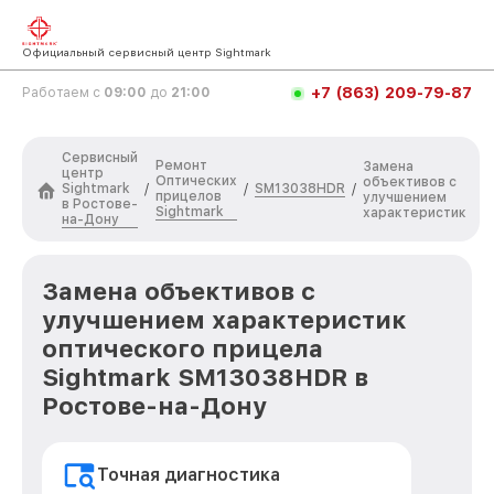
Официальный сервисный центр Sightmark
+7 (863) 209-79-87
Работаем с
09:00
до
21:00
Сервисный
Ремонт
Замена
центр
Оптических
объективов с
Sightmark
SM13038HDR
/
/
/
прицелов
улучшением
в Ростове-
Sightmark
характеристик
на-Дону
Замена объективов с
улучшением характеристик
оптического прицела
Sightmark SM13038HDR в
Ростове-на-Дону
Точная диагностика