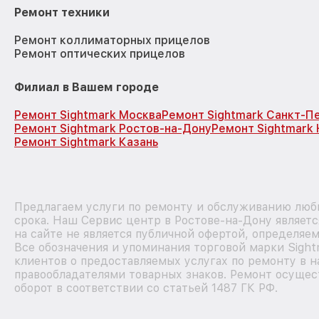
Ремонт техники
Ремонт коллиматорных прицелов
Ремонт оптических прицелов
Филиал в Вашем городе
Ремонт Sightmark Москва
Ремонт Sightmark Санкт-П
Ремонт Sightmark Ростов-на-Дону
Ремонт Sightmark
Ремонт Sightmark Казань
Предлагаем услуги по ремонту и обслуживанию любы
срока. Наш Сервис центр в Ростове-на-Дону являет
на сайте не является публичной офертой, определяе
Все обозначения и упоминания торговой марки Sigh
клиентов о предоставляемых услугах по ремонту в н
правообладателями товарных знаков. Ремонт осущес
оборот в соответствии со статьей 1487 ГК РФ.