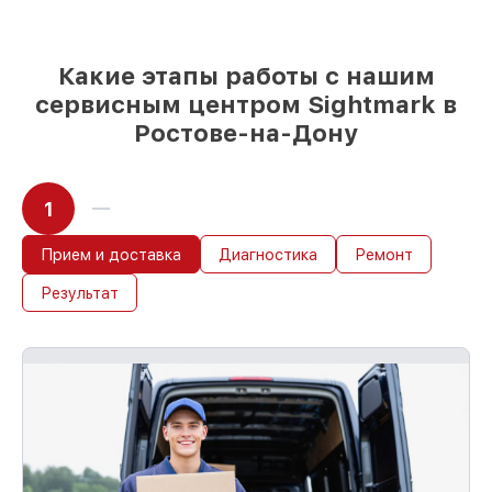
проверенные замены
– только вы
выбираете, какие детали использовать, а
мы подстраиваемся под разные бюджеты
Какие этапы работы с нашим
85%
работ по восстановлению Sightmark
сервисным центром Sightmark в
завершаются в тот же день, если мастер
начинает работу сразу
Ростове-на-Дону
1
Прием и доставка
Диагностика
Ремонт
Результат