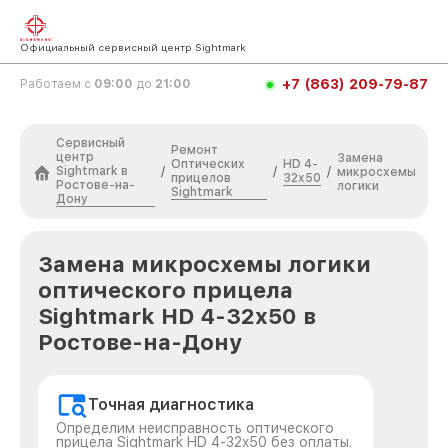
Официальный сервисный центр Sightmark
+7 (863) 209-79-87
Работаем с
09:00
до
21:00
Сервисный
Ремонт
центр
Замена
Оптических
HD 4-
Sightmark в
/
/
/
микросхемы
прицелов
32x50
Ростове-на-
логики
Sightmark
Дону
Замена микросхемы логики
оптического прицела
Sightmark HD 4-32x50 в
Ростове-на-Дону
Точная диагностика
Определим неисправность оптического
прицела Sightmark HD 4-32x50 без оплаты.