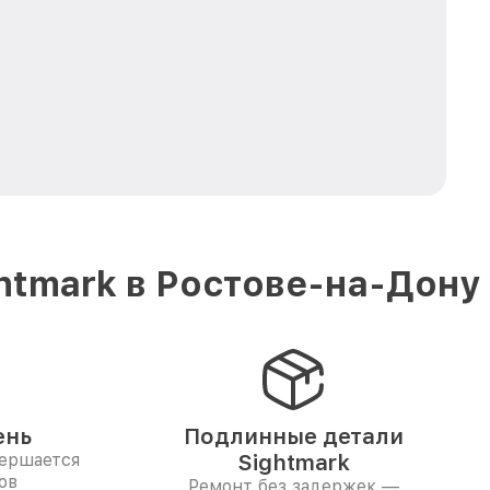
htmark в Ростове-на-Дону
ень
Подлинные детали
вершается
Sightmark
ов
Ремонт без задержек —