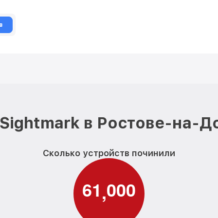
в
Sightmark в Ростове-на-Д
Сколько устройств починили
6
1
0
0
0
,