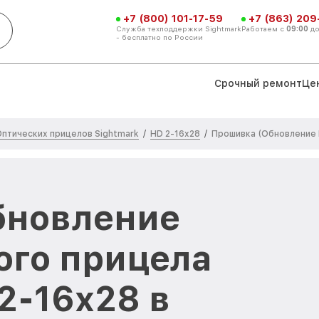
+7 (800) 101-17-59
+7 (863) 209
Служба техподдержки Sightmark
Работаем с
09:00
д
- бесплатно по России
Срочный ремонт
Це
птических прицелов Sightmark
HD 2-16x28
/
/
Прошивка (Обновление
бновление
ого прицела
2-16x28 в