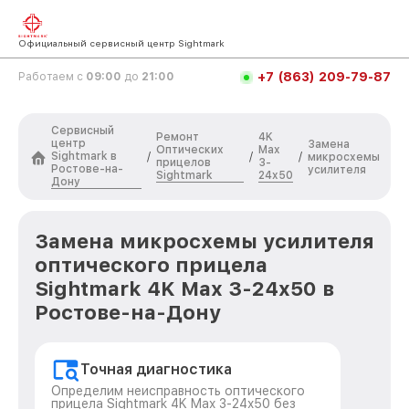
Официальный сервисный центр Sightmark
+7 (863) 209-79-87
Работаем с
09:00
до
21:00
Сервисный
Ремонт
4K
центр
Замена
Оптических
Max
Sightmark в
/
/
/
микросхемы
прицелов
3-
Ростове-на-
усилителя
Sightmark
24x50
Дону
Замена микросхемы усилителя
оптического прицела
Sightmark 4K Max 3-24x50 в
Ростове-на-Дону
Точная диагностика
Определим неисправность оптического
прицела Sightmark 4K Max 3-24x50 без