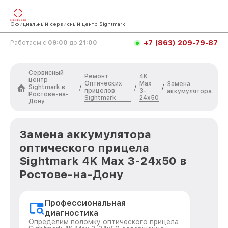
Официальный сервисный центр Sightmark
+7 (863) 209-79-87
Работаем с
09:00
до
21:00
Сервисный
Ремонт
4K
центр
Оптических
Max
Замена
Sightmark в
/
/
/
прицелов
3-
аккумулятора
Ростове-на-
Sightmark
24x50
Дону
Замена аккумулятора
оптического прицела
Sightmark 4K Max 3-24x50 в
Ростове-на-Дону
Профессиональная
диагностика
Определим поломку оптического прицела