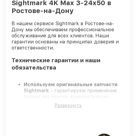
Sightmark 4K Max 3-24x50 в
Ростове-на-Дону
В нашем сервисе Sightmark в Ростове-на-
Дону мы обеспечиваем профессиональное
обслуживание для всех клиентов. Наши
гарантии основаны на принципах доверия и
ответственности.
Технические гарантии и наши
обязательства
Используем оригинальные запчасти
Sightmark
– гарантируем применение
только подлинных комплектующих.
Квалифицированные инженеры
–
Развернуть
проходят строгий отбор, что
обеспечивает надёжную работу
устройства после ремонта.
Соблюдаем сроки ремонта
– ремонт
оптического прицела Sightmark 4K Max