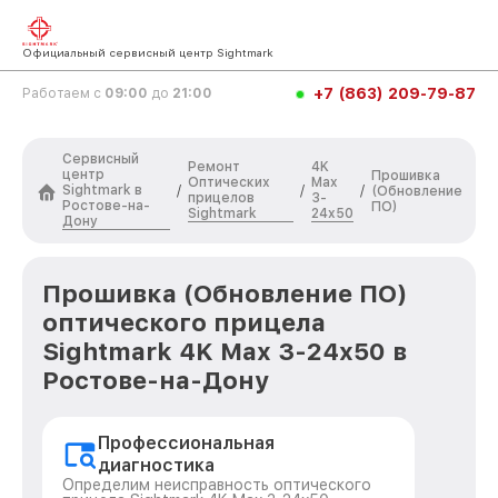
Официальный сервисный центр Sightmark
+7 (863) 209-79-87
Работаем с
09:00
до
21:00
Сервисный
Ремонт
4K
центр
Прошивка
Оптических
Max
Sightmark в
/
/
/
(Обновление
прицелов
3-
Ростове-на-
ПО)
Sightmark
24x50
Дону
Прошивка (Обновление ПО)
оптического прицела
Sightmark 4K Max 3-24x50 в
Ростове-на-Дону
Профессиональная
диагностика
Определим неисправность оптического